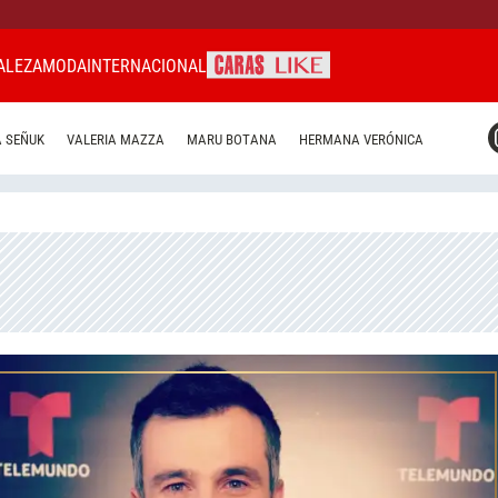
ALEZA
MODA
INTERNACIONAL
CARAS MIAMI
 SEÑUK
VALERIA MAZZA
MARU BOTANA
HERMANA VERÓNICA
CARAS BRASIL
CARAS URUGUAY