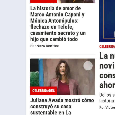
La historia de amor de
Marco Antonio Caponi y
Mónica Antonópulos:
flechazo en Telefe,
casamiento secreto y un
hijo que cambió todo
Por
Nora Benitez
CELEBRID
La n
novi
cons
ahor
CELEBRIDADES
De los 
Juliana Awada mostró cómo
historia
construyó su casa
Por
Victo
sustentable en La