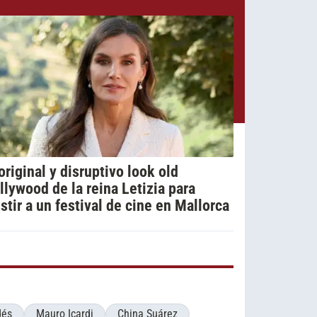
 original y disruptivo look old
llywood de la reina Letizia para
istir a un festival de cine en Mallorca
dés
Mauro Icardi
China Suárez