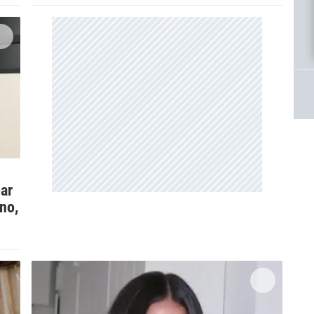
ar
no,