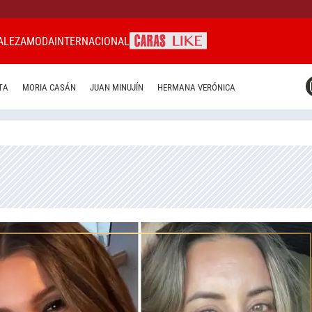
ALEZA
MODA
INTERNACIONAL
CARAS MIAMI
TA
MORIA CASÁN
JUAN MINUJÍN
HERMANA VERÓNICA
CARAS BRASIL
CARAS URUGUAY