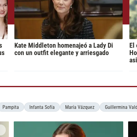
s
Kate Middleton homenajeó a Lady Di
El
us
con un outfit elegante y arriesgado
Ho
as
Pampita
Infanta Sofía
María Vázquez
Guillermina Val