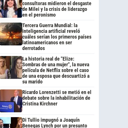
consultoras midieron el desgaste
de Milei y la crisis de liderazgo
en el peronismo
Tercera Guerra Mundial: la
inteligencia artificial reveló
cuáles serían los primeros países
latinoamericanos en ser
derrotados
La historia real de "Elize:
Sombras de una mujer", la nueva
película de Netflix sobre el caso
de una esposa que descuartizó a
su marido
Ricardo Lorenzetti se metió en el
debate sobre la inhabilitación de
Cristina Kirchner
Di Tullio impugnó a Joaquín
Benegas Lynch por un presunto