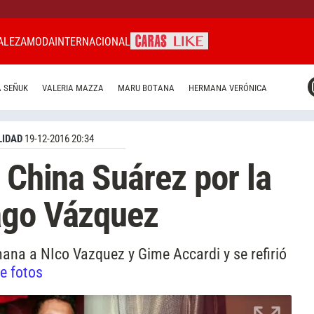
ALEZA
MODA
INTERNACIONAL
CARAS MIAMI
 SEÑUK
VALERIA MAZZA
MARU BOTANA
HERMANA VERÓNICA
CARAS BRASIL
CARAS URUGUAY
IDAD
19-12-2016 20:34
 China Suárez por la
ago Vázquez
ana a NIco Vazquez y Gime Accardi y se refirió
de fotos