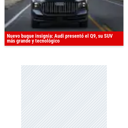
Nuevo buque insignia: Audi presentó el Q9, su SUV
más grande y tecnológico