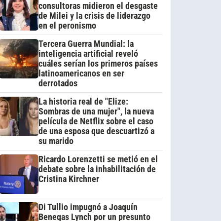
consultoras midieron el desgaste
de Milei y la crisis de liderazgo
en el peronismo
Tercera Guerra Mundial: la
inteligencia artificial reveló
cuáles serían los primeros países
latinoamericanos en ser
derrotados
La historia real de "Elize:
Sombras de una mujer", la nueva
película de Netflix sobre el caso
de una esposa que descuartizó a
su marido
Ricardo Lorenzetti se metió en el
debate sobre la inhabilitación de
Cristina Kirchner
Di Tullio impugnó a Joaquín
Benegas Lynch por un presunto