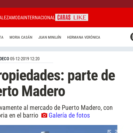
ALEZA
MODA
INTERNACIONAL
CARAS MIAMI
TA
MORIA CASÁN
JUAN MINUJÍN
HERMANA VERÓNICA
CARAS BRASIL
CARAS URUGUAY
DECO
05-12-2019 12:20
opiedades: parte de
uerto Madero
sivamente al mercado de Puerto Madero, con
ria en el barrio
Galería de fotos