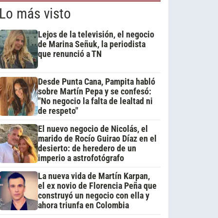
Lo más visto
Lejos de la televisión, el negocio
de Marina Señuk, la periodista
que renunció a TN
Desde Punta Cana, Pampita habló
sobre Martín Pepa y se confesó:
"No negocio la falta de lealtad ni
de respeto"
El nuevo negocio de Nicolás, el
marido de Rocío Guirao Díaz en el
desierto: de heredero de un
imperio a astrofotógrafo
La nueva vida de Martín Karpan,
el ex novio de Florencia Peña que
construyó un negocio con ella y
ahora triunfa en Colombia