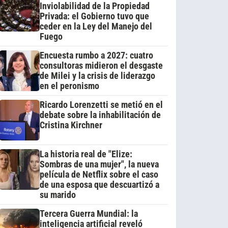
Inviolabilidad de la Propiedad
Privada: el Gobierno tuvo que
ceder en la Ley del Manejo del
Fuego
Encuesta rumbo a 2027: cuatro
consultoras midieron el desgaste
de Milei y la crisis de liderazgo
en el peronismo
Ricardo Lorenzetti se metió en el
debate sobre la inhabilitación de
Cristina Kirchner
La historia real de "Elize:
Sombras de una mujer", la nueva
película de Netflix sobre el caso
de una esposa que descuartizó a
su marido
Tercera Guerra Mundial: la
inteligencia artificial reveló