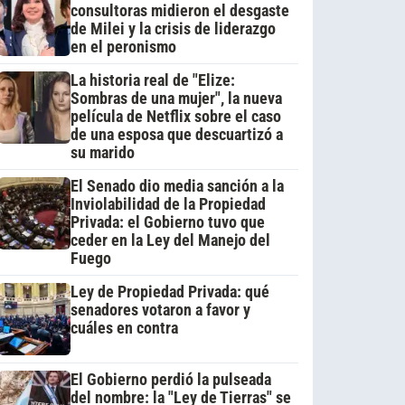
consultoras midieron el desgaste
de Milei y la crisis de liderazgo
en el peronismo
La historia real de "Elize:
Sombras de una mujer", la nueva
película de Netflix sobre el caso
de una esposa que descuartizó a
su marido
El Senado dio media sanción a la
Inviolabilidad de la Propiedad
Privada: el Gobierno tuvo que
ceder en la Ley del Manejo del
Fuego
Ley de Propiedad Privada: qué
senadores votaron a favor y
cuáles en contra
El Gobierno perdió la pulseada
del nombre: la "Ley de Tierras" se