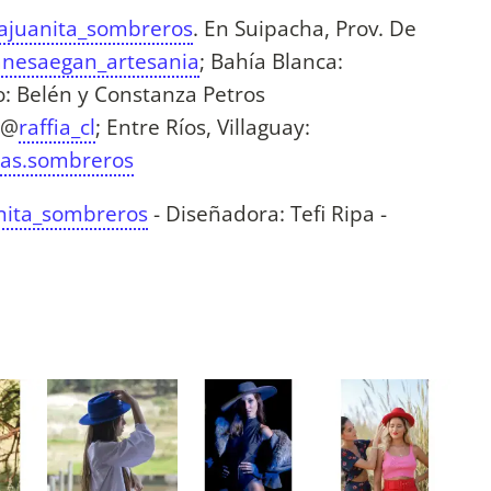
lajuanita_sombreros
. En Suipacha, Prov. De
anesaegan_artesania
; Bahía Blanca:
ro: Belén y Constanza Petros
 @
raffia_cl
; Entre Ríos, Villaguay:
ias.sombreros
nita_sombreros
- Diseñadora: Tefi Ripa -