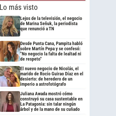
Lo más visto
Lejos de la televisión, el negocio
de Marina Señuk, la periodista
que renunció a TN
Desde Punta Cana, Pampita habló
sobre Martín Pepa y se confesó:
"No negocio la falta de lealtad ni
de respeto"
El nuevo negocio de Nicolás, el
marido de Rocío Guirao Díaz en el
desierto: de heredero de un
imperio a astrofotógrafo
Juliana Awada mostró cómo
construyó su casa sustentable en
La Patagonia: sin talar ningún
árbol y de la mano de su cuñado