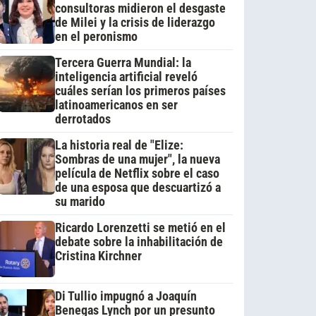
consultoras midieron el desgaste
de Milei y la crisis de liderazgo
en el peronismo
Tercera Guerra Mundial: la
inteligencia artificial reveló
cuáles serían los primeros países
latinoamericanos en ser
derrotados
La historia real de "Elize:
Sombras de una mujer", la nueva
película de Netflix sobre el caso
de una esposa que descuartizó a
su marido
Ricardo Lorenzetti se metió en el
debate sobre la inhabilitación de
Cristina Kirchner
Di Tullio impugnó a Joaquín
Benegas Lynch por un presunto