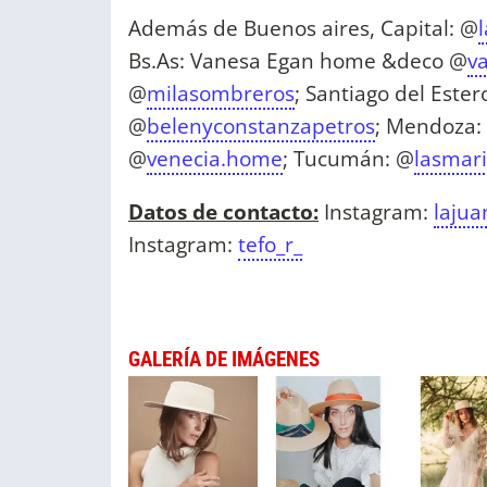
Además de Buenos aires, Capital: @
Bs.As: Vanesa Egan home &deco @
v
@
milasombreros
; Santiago del Este
@
belenyconstanzapetros
; Mendoza:
@
venecia.home
; Tucumán: @
lasmar
Datos de contacto:
Instagram:
lajua
Instagram:
tefo_r_
GALERÍA DE IMÁGENES