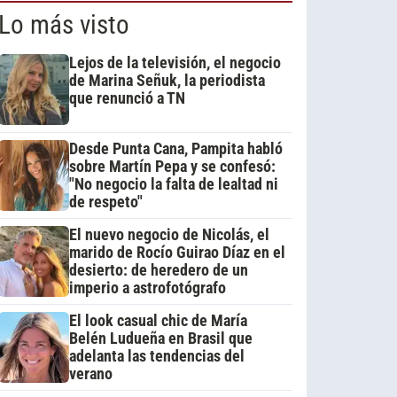
Lo más visto
Lejos de la televisión, el negocio
de Marina Señuk, la periodista
que renunció a TN
Desde Punta Cana, Pampita habló
sobre Martín Pepa y se confesó:
"No negocio la falta de lealtad ni
de respeto"
El nuevo negocio de Nicolás, el
marido de Rocío Guirao Díaz en el
desierto: de heredero de un
imperio a astrofotógrafo
El look casual chic de María
Belén Ludueña en Brasil que
adelanta las tendencias del
verano