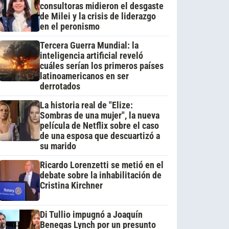
consultoras midieron el desgaste
de Milei y la crisis de liderazgo
en el peronismo
Tercera Guerra Mundial: la
inteligencia artificial reveló
cuáles serían los primeros países
latinoamericanos en ser
derrotados
La historia real de "Elize:
Sombras de una mujer", la nueva
película de Netflix sobre el caso
de una esposa que descuartizó a
su marido
Ricardo Lorenzetti se metió en el
debate sobre la inhabilitación de
Cristina Kirchner
Di Tullio impugnó a Joaquín
Benegas Lynch por un presunto