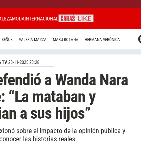
ALEZA
MODA
INTERNACIONAL
CARAS MIAMI
 SEÑUK
VALERIA MAZZA
MARU BOTANA
HERMANA VERÓNICA
CARAS BRASIL
CARAS URUGUAY
 TV
28-11-2025 23:28
efendió a Wanda Nara
e: “La mataban y
an a sus hijos”
xionó sobre el impacto de la opinión pública y
conocer las historias reales.