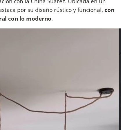
lación con la China Suárez. Ubicada en un
estaca por su diseño rústico y funcional,
con
ral con lo moderno
.