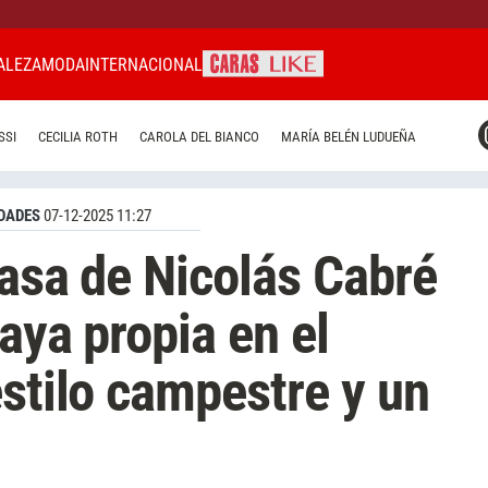
ALEZA
MODA
INTERNACIONAL
CARAS MIAMI
SSI
CECILIA ROTH
CAROLA DEL BIANCO
MARÍA BELÉN LUDUEÑA
CARAS BRASIL
CARAS URUGUAY
DADES
07-12-2025 11:27
casa de Nicolás Cabré
aya propia en el
estilo campestre y un