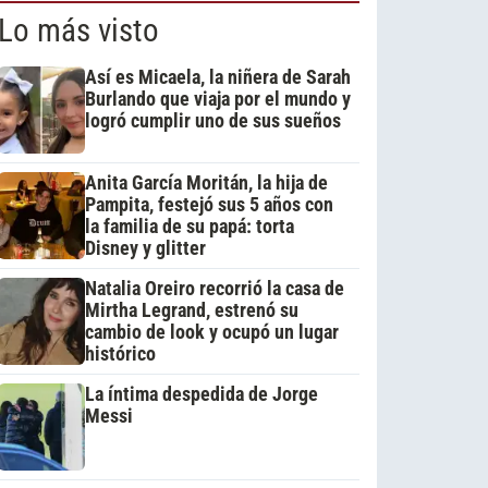
Lo más visto
Así es Micaela, la niñera de Sarah
Burlando que viaja por el mundo y
logró cumplir uno de sus sueños
Anita García Moritán, la hija de
Pampita, festejó sus 5 años con
la familia de su papá: torta
Disney y glitter
Natalia Oreiro recorrió la casa de
Mirtha Legrand, estrenó su
cambio de look y ocupó un lugar
histórico
La íntima despedida de Jorge
Messi