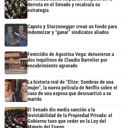
derrota en el Senado y recalcula su
estrategia
Caputo y Sturzenegger crean un fondo para
indemnizar y “ganar” sindicatos aliados
Femicidio de Agostina Vega: detuvieron a
dos inquilinos de Claudio Barrelier por
encubrimiento agravado
La historia real de "Elize: Sombras de una
mujer", la nueva película de Netflix sobre el
caso de una esposa que descuartizó a su
marido
El Senado dio media sanción a la
Inviolabilidad de la Propiedad Privada: el
Gobierno tuvo que ceder en la Ley del
Manejo del Fuego