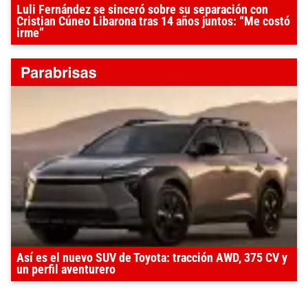
Luli Fernández se sinceró sobre su separación con
Cristian Cúneo Libarona tras 14 años juntos: “Me costó
irme”
Así es el nuevo SUV de Toyota: tracción AWD, 375 CV y
un perfil aventurero