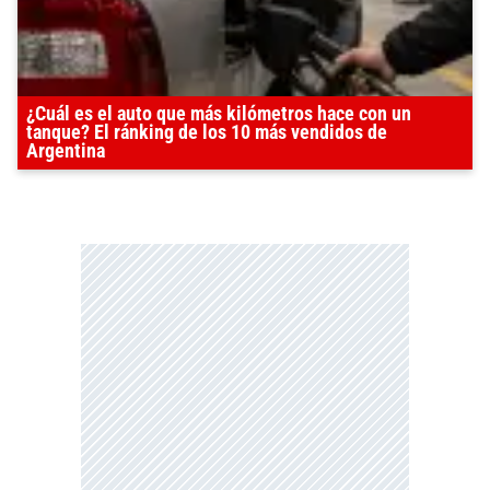
¿Cuál es el auto que más kilómetros hace con un
tanque? El ránking de los 10 más vendidos de
Argentina