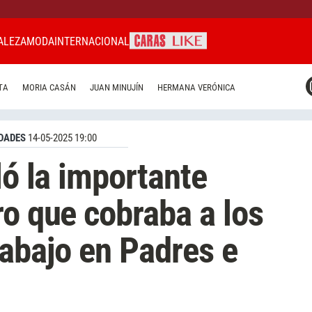
ALEZA
MODA
INTERNACIONAL
CARAS MIAMI
TA
MORIA CASÁN
JUAN MINUJÍN
HERMANA VERÓNICA
CARAS BRASIL
CARAS URUGUAY
DADES
14-05-2025 19:00
ló la importante
ro que cobraba a los
rabajo en Padres e