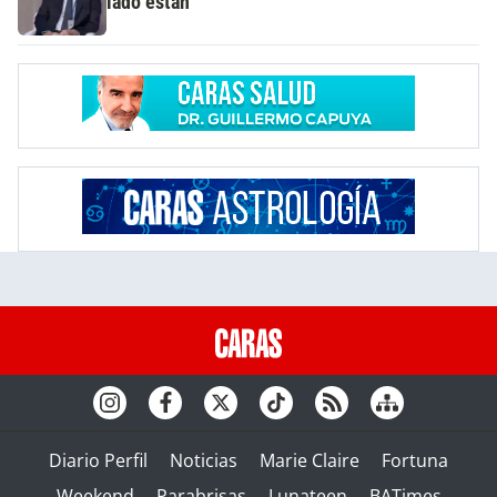
lado están"
Diario Perfil
Noticias
Marie Claire
Fortuna
Weekend
Parabrisas
Lunateen
BATimes