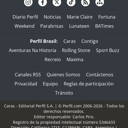
Diario Perfil
Noticias
Marie Claire
Fortuna
Weekend
Parabrisas
Lunateen
BATimes
Perfil Brasil:
Caras
Contigo
Aventuras Na Historia
Rolling Stone
Sport Buzz
Recreio
Maxima
Canales RSS
Quienes Somos
Contáctenos
Privacidad
Equipo
Reglas de participación
Tránsito
Caras - Editorial Perfil S.A.
| © Perfil.com 2006-2026 - Todos los
derechos reservados.
Editor responsable: Carlos Piro.
Registro de la propiedad intelectual número 5346433
Dirección:
California 2715
,
C1289ABI
,
CABA, Argentina
|