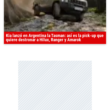
Kia lanzó en Argentina la Tasman: así es la pick-up que
quiere destronar a Hilux, Ranger y Amarok