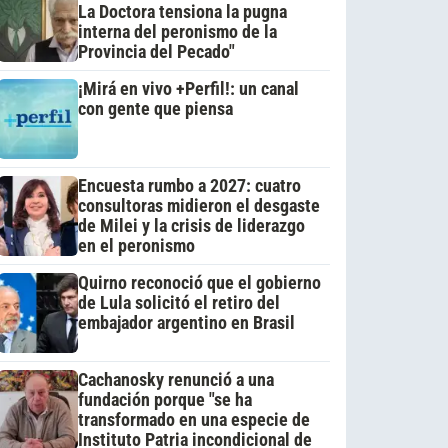
La Doctora tensiona la pugna
interna del peronismo de la
Provincia del Pecado"
¡Mirá en vivo +Perfil!: un canal
con gente que piensa
Encuesta rumbo a 2027: cuatro
consultoras midieron el desgaste
de Milei y la crisis de liderazgo
en el peronismo
Quirno reconoció que el gobierno
de Lula solicitó el retiro del
embajador argentino en Brasil
Cachanosky renunció a una
fundación porque "se ha
transformado en una especie de
Instituto Patria incondicional de