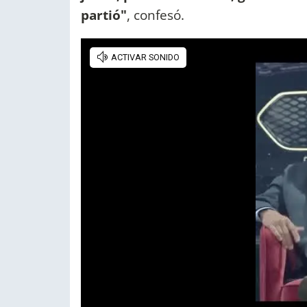
partió"
, confesó.