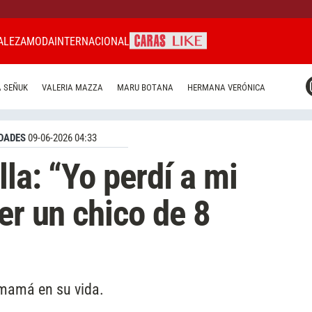
ALEZA
MODA
INTERNACIONAL
CARAS MIAMI
 SEÑUK
VALERIA MAZZA
MARU BOTANA
HERMANA VERÓNICA
CARAS BRASIL
CARAS URUGUAY
DADES
09-06-2026 04:33
la: “Yo perdí a mi
er un chico de 8
u mamá en su vida.