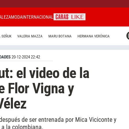
ALEZA
MODA
INTERNACIONAL
CARAS MIAMI
 SEÑUK
VALERIA MAZZA
MARU BOTANA
HERMANA VERÓNICA
CARAS BRASIL
CARAS URUGUAY
DADES
20-12-2024 22:42
: el video de la
e Flor Vigna y
Vélez
espués de ser entrenada por Mica Viciconte y
 a la colombiana.