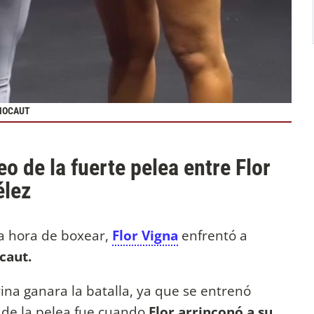
 NOCAUT
o de la fuerte pelea entre Flor
élez
la hora de boxear,
Flor Vigna
enfrentó a
caut.
ina ganara la batalla, ya que se entrenó
 de la pelea fue cuando
Flor arrinconó a su