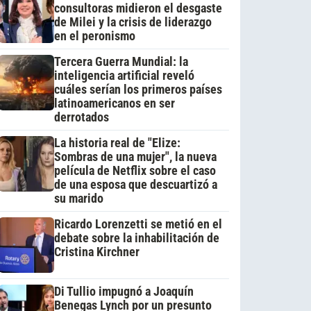
consultoras midieron el desgaste
de Milei y la crisis de liderazgo
en el peronismo
Tercera Guerra Mundial: la
inteligencia artificial reveló
cuáles serían los primeros países
latinoamericanos en ser
derrotados
La historia real de "Elize:
Sombras de una mujer", la nueva
película de Netflix sobre el caso
de una esposa que descuartizó a
su marido
Ricardo Lorenzetti se metió en el
debate sobre la inhabilitación de
Cristina Kirchner
Di Tullio impugnó a Joaquín
Benegas Lynch por un presunto