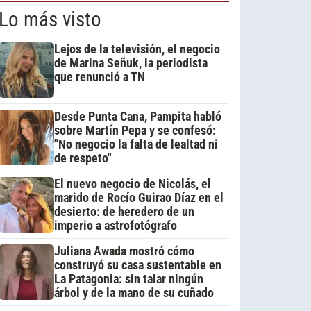
Lo más visto
Lejos de la televisión, el negocio
de Marina Señuk, la periodista
que renunció a TN
Desde Punta Cana, Pampita habló
sobre Martín Pepa y se confesó:
"No negocio la falta de lealtad ni
de respeto"
El nuevo negocio de Nicolás, el
marido de Rocío Guirao Díaz en el
desierto: de heredero de un
imperio a astrofotógrafo
Juliana Awada mostró cómo
construyó su casa sustentable en
La Patagonia: sin talar ningún
árbol y de la mano de su cuñado