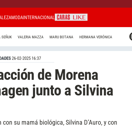
ALEZA
MODA
INTERNACIONAL
CARAS MIAMI
 SEÑUK
VALERIA MAZZA
MARU BOTANA
HERMANA VERÓNICA
CARAS BRASIL
CARAS URUGUAY
DADES
26-02-2025 16:37
eacción de Morena
magen junto a Silvina
 con su mamá biológica, Silvina D’Auro, y con