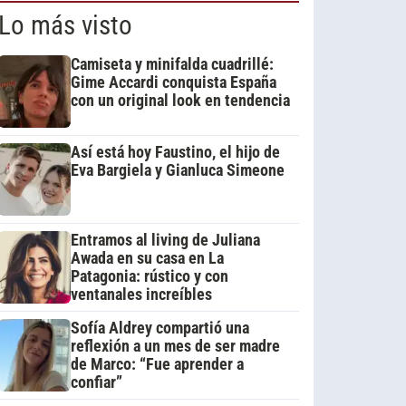
Lo más visto
Camiseta y minifalda cuadrillé:
Gime Accardi conquista España
con un original look en tendencia
Así está hoy Faustino, el hijo de
Eva Bargiela y Gianluca Simeone
Entramos al living de Juliana
Awada en su casa en La
Patagonia: rústico y con
ventanales increíbles
Sofía Aldrey compartió una
reflexión a un mes de ser madre
de Marco: “Fue aprender a
confiar”