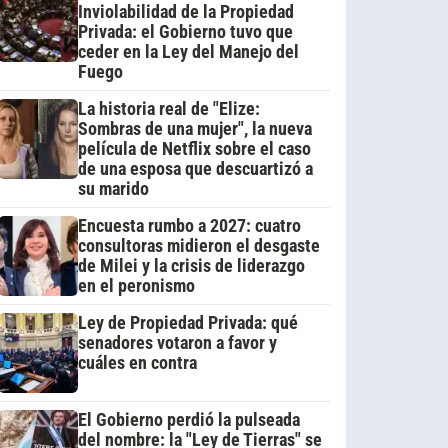
Inviolabilidad de la Propiedad
Privada: el Gobierno tuvo que
ceder en la Ley del Manejo del
Fuego
La historia real de "Elize:
Sombras de una mujer", la nueva
película de Netflix sobre el caso
de una esposa que descuartizó a
su marido
Encuesta rumbo a 2027: cuatro
consultoras midieron el desgaste
de Milei y la crisis de liderazgo
en el peronismo
Ley de Propiedad Privada: qué
senadores votaron a favor y
cuáles en contra
El Gobierno perdió la pulseada
del nombre: la "Ley de Tierras" se