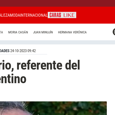
ALEZA
MODA
INTERNACIONAL
CARAS MIAMI
TA
MORIA CASÁN
JUAN MINUJÍN
HERMANA VERÓNICA
CARAS BRASIL
CARAS URUGUAY
DADES
24-10-2023 09:42
io, referente del
ntino