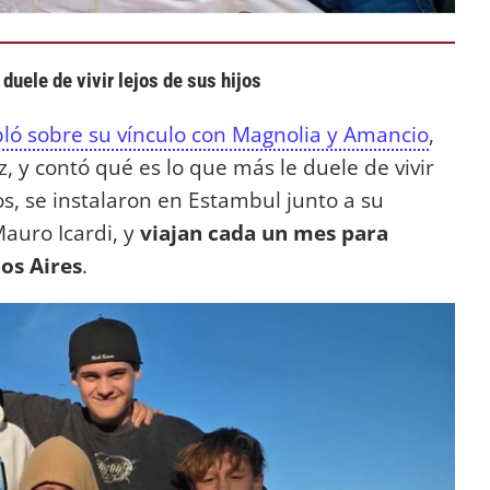
uele de vivir lejos de sus hijos
ló sobre su vínculo con Magnolia y Amancio
,
z, y contó qué es lo que más le duele de vivir
ños, se instalaron en Estambul junto a su
auro Icardi, y
viajan cada un mes para
os Aires
.