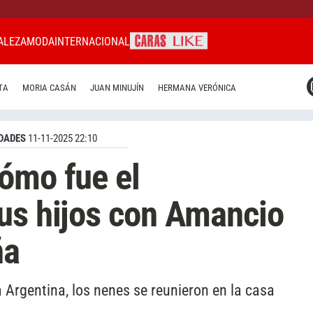
ALEZA
MODA
INTERNACIONAL
CARAS MIAMI
TA
MORIA CASÁN
JUAN MINUJÍN
HERMANA VERÓNICA
CARAS BRASIL
CARAS URUGUAY
DADES
11-11-2025 22:10
ómo fue el
us hijos con Amancio
ña
a Argentina, los nenes se reunieron en la casa