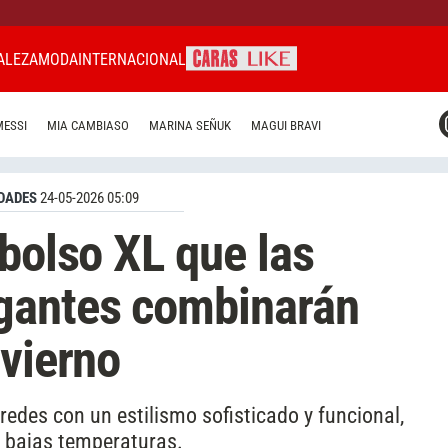
ALEZA
MODA
INTERNACIONAL
CARAS MIAMI
MESSI
MIA CAMBIASO
MARINA SEÑUK
MAGUI BRAVI
CARAS BRASIL
CARAS URUGUAY
DADES
24-05-2026 05:09
 bolso XL que las
gantes combinarán
nvierno
edes con un estilismo sofisticado y funcional,
de bajas temperaturas.