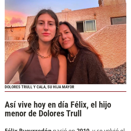
DOLORES TRULL Y CALA, SU HIJA MAYOR
Así vive hoy en día Félix, el hijo
menor de Dolores Trull
Félix Pueyrredón
nació en
2010
, y se volvió el