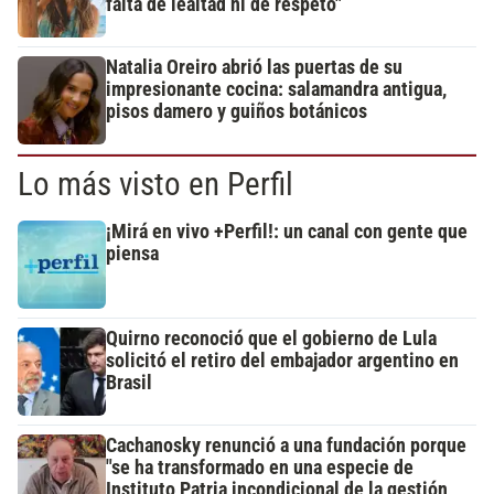
falta de lealtad ni de respeto"
Natalia Oreiro abrió las puertas de su
impresionante cocina: salamandra antigua,
pisos damero y guiños botánicos
Lo más visto en Perfil
¡Mirá en vivo +Perfil!: un canal con gente que
piensa
Quirno reconoció que el gobierno de Lula
solicitó el retiro del embajador argentino en
Brasil
Cachanosky renunció a una fundación porque
"se ha transformado en una especie de
Instituto Patria incondicional de la gestión