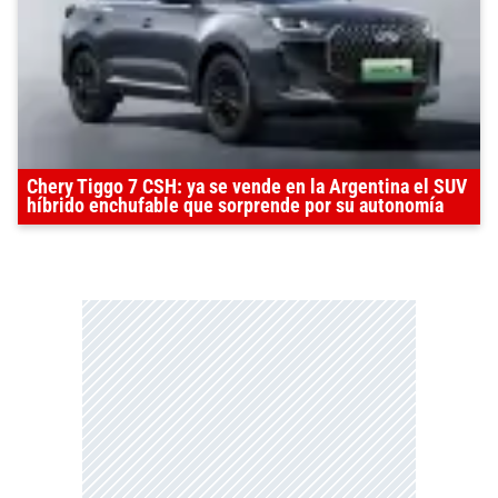
Chery Tiggo 7 CSH: ya se vende en la Argentina el SUV
híbrido enchufable que sorprende por su autonomía