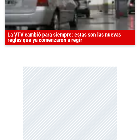
La VTV cambió para siempre: estas son las nuevas
reglas que ya comenzaron a regir