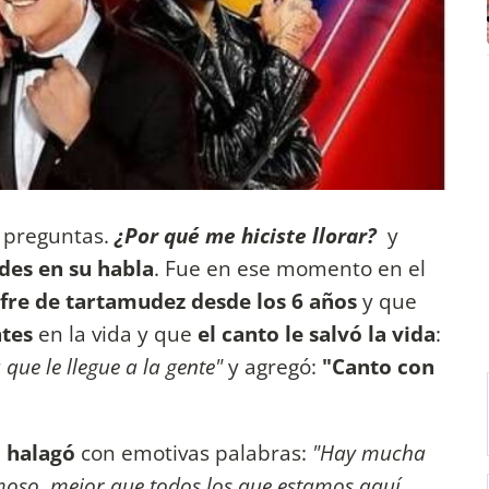
preguntas.
¿Por qué me hiciste llorar?
y
des en su habla
. Fue en ese momento en el
fre de tartamudez desde los 6 años
y que
tes
en la vida y que
el canto le salvó la vida
:
 que le llegue a la gente"
y agregó:
"Canto con
 halagó
con emotivas palabras:
"Hay mucha
oso, mejor que todos los que estamos aquí,