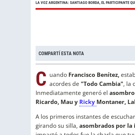
LA VOZ ARGENTINA: SANTIAGO BORDA, EL PARTICIPANTE Q
COMPARTÍ ESTA NOTA
C
uando
Francisco Benítez,
estab
acordes de
"Todo Cambia"
, la
Inmediatamente generó el
asombro 
Ricardo, Mau y
Ricky
Montaner, Lal
A los primeros instantes de escucha
girando su silla,
asombrados por la 
impactó a todos fue la charla que tuv