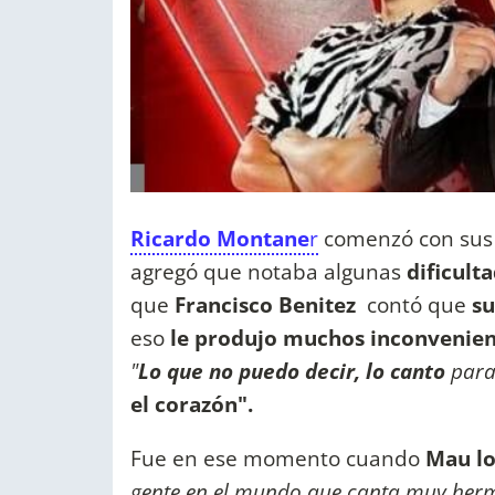
Ricardo Montane
r
comenzó con sus 
agregó que notaba algunas
dificulta
que
Francisco Benitez
contó que
su
eso
le produjo muchos inconvenien
"
Lo que no puedo decir, lo canto
para
el corazón".
Fue en ese momento cuando
Mau lo
gente en el mundo que canta muy herm