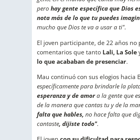
pero
hay gente específica que Dios e
nota más de lo que tu puedes imagi
mucho que Dios te va a usar a ti"
.
El joven participante, de 22 años no
comentarios que tanto
Lali, La Sole
y
lo que acababan de presenciar
.
Mau continuó con sus elogios hacia 
específicamente para brindarle la plat
esperanza y de amor
a la gente que e
de la manera que cantas tu y de la m
falta que hables,
no hace falta que di
cantaste
, dijiste todo"
.
El joven
con su dificultad para res