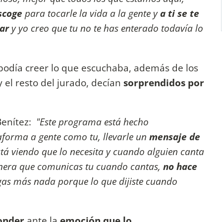
scoge
para tocarle la vida a la gente y
a ti se te
nar
y yo creo que tu no te has enterado todavía lo
 podía creer lo que escuchaba, además de los
 el resto del jurado, decían
sorprendidos por
Benítez:
"Este programa está hecho
aforma a gente como tu, llevarle un
mensaje de
stá viendo que lo necesita y cuando alguien canta
anera que comunicas tu cuando cantas,
no hace
gas más nada porque lo que dijiste cuando
ponder
ante la
emoción que lo