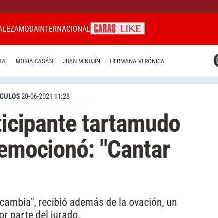
ALEZA
MODA
INTERNACIONAL
CARAS MIAMI
TA
MORIA CASÁN
JUAN MINUJÍN
HERMANA VERÓNICA
CARAS BRASIL
CARAS URUGUAY
CULOS
28-06-2021 11:28
rticipante tartamudo
 emocionó: "Cantar
cambia", recibió además de la ovación, un
or parte del jurado.