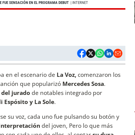
UE FUE SENSACIÓN EN EL PROGRAMA DEBUT
| INTERNET
a en el escenario de
La Voz,
comenzaron los
 canción que popularizó
Mercedes Sosa
.
del jurado
de notables integrado por
i Espósito y La Sole
.
rse su voz, cada uno fue pulsando su botón y
interpretación
del joven, Pero lo que más
o con cada uno de ellos, al contar
su dura