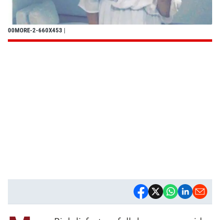
00MORE-2-660X453
|