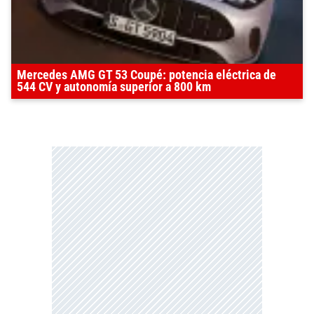
Mercedes AMG GT 53 Coupé: potencia eléctrica de
544 CV y autonomía superior a 800 km