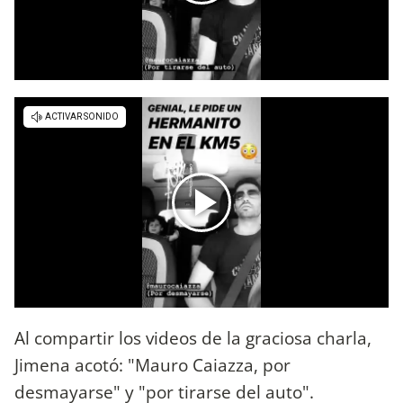
Al compartir los videos de la graciosa charla,
Jimena acotó: "Mauro Caiazza, por
desmayarse" y "por tirarse del auto".