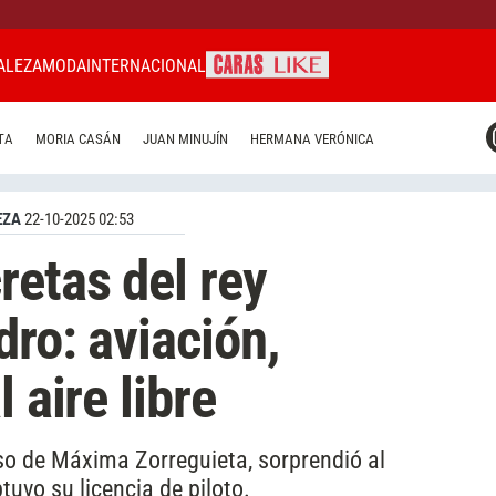
ALEZA
MODA
INTERNACIONAL
CARAS MIAMI
TA
MORIA CASÁN
JUAN MINUJÍN
HERMANA VERÓNICA
CARAS BRASIL
CARAS URUGUAY
EZA
22-10-2025 02:53
retas del rey
ro: aviación,
 aire libre
so de Máxima Zorreguieta, sorprendió al
uvo su licencia de piloto.