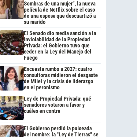
Sombras de una mujer", la nueva
película de Netflix sobre el caso
de una esposa que descuartizó a
su marido
El Senado dio media sanción a la
Inviolabilidad de la Propiedad
Privada: el Gobierno tuvo que
ceder en la Ley del Manejo del
Fuego
Encuesta rumbo a 2027: cuatro
consultoras midieron el desgaste
de Milei y la crisis de liderazgo
en el peronismo
Ley de Propiedad Privada: qué
senadores votaron a favor y
cuáles en contra
El Gobierno perdió la pulseada
del nombre: la "Ley de Tierras" se