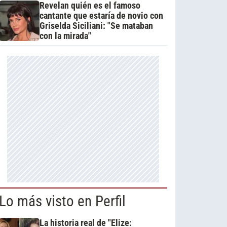
Revelan quién es el famoso
cantante que estaría de novio con
Griselda Siciliani: "Se mataban
con la mirada"
Lo más visto en Perfil
La historia real de "Elize: