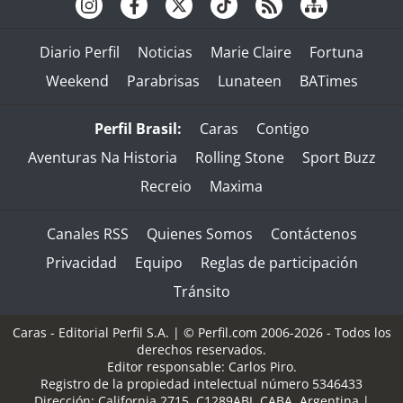
Diario Perfil
Noticias
Marie Claire
Fortuna
Weekend
Parabrisas
Lunateen
BATimes
Perfil Brasil:
Caras
Contigo
Aventuras Na Historia
Rolling Stone
Sport Buzz
Recreio
Maxima
Canales RSS
Quienes Somos
Contáctenos
Privacidad
Equipo
Reglas de participación
Tránsito
Caras - Editorial Perfil S.A.
| © Perfil.com 2006-2026 - Todos los
derechos reservados.
Editor responsable: Carlos Piro.
Registro de la propiedad intelectual número 5346433
Dirección:
California 2715
,
C1289ABI
,
CABA, Argentina
|