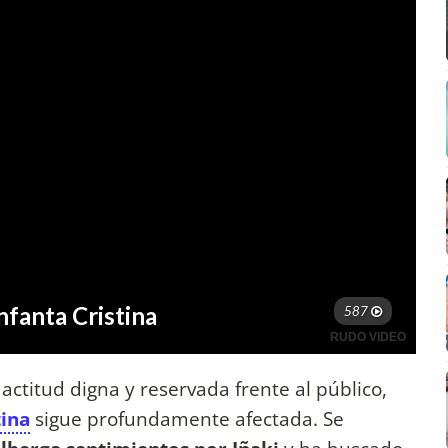
titud digna y reservada frente al público,
tina
sigue profundamente afectada. Se