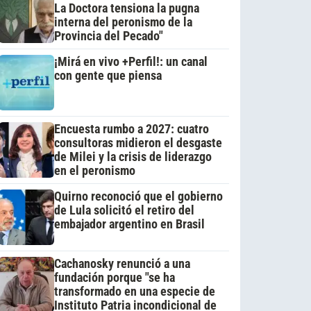
La Doctora tensiona la pugna
interna del peronismo de la
Provincia del Pecado"
¡Mirá en vivo +Perfil!: un canal
con gente que piensa
Encuesta rumbo a 2027: cuatro
consultoras midieron el desgaste
de Milei y la crisis de liderazgo
en el peronismo
Quirno reconoció que el gobierno
de Lula solicitó el retiro del
embajador argentino en Brasil
Cachanosky renunció a una
fundación porque "se ha
transformado en una especie de
Instituto Patria incondicional de