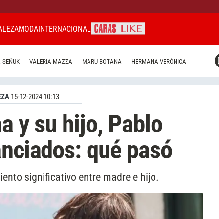
ALEZA
MODA
INTERNACIONAL
CARAS MIAMI
 SEÑUK
VALERIA MAZZA
MARU BOTANA
HERMANA VERÓNICA
CARAS BRASIL
CARAS URUGUAY
EZA
15-12-2024 10:13
na y su hijo, Pablo
anciados: qué pasó
nto significativo entre madre e hijo.