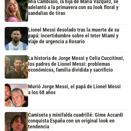
Mía Cambiaso, la hija de María Vázquez, se
adelantó a la primavera con su look floral y
sandalias de tiras
Lionel Messi desolado tras la muerte de su
papá: incertidumbre sobre el Inter Miami y
viaje de urgencia a Rosario
La historia de Jorge Messi y Celia Cuccitinni,
los padres de Lionel Messi: problemas
económicos, familia dividida y sacrificio
Murió Jorge Messi, el papá de Lionel Messi
a los 68 años
Camiseta y minifalda cuadrillé: Gime Accardi
conquista España con un original look en
tendencia