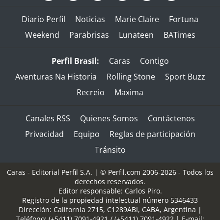
Diario Perfil
Noticias
Marie Claire
Fortuna
Weekend
Parabrisas
Lunateen
BATimes
Perfil Brasil:
Caras
Contigo
Aventuras Na Historia
Rolling Stone
Sport Buzz
Recreio
Maxima
Canales RSS
Quienes Somos
Contáctenos
Privacidad
Equipo
Reglas de participación
Tránsito
Caras - Editorial Perfil S.A.
| © Perfil.com 2006-2026 - Todos los
derechos reservados.
Editor responsable: Carlos Piro.
Registro de la propiedad intelectual número 5346433
Dirección:
California 2715
,
C1289ABI
,
CABA, Argentina
|
Teléfono:
(+5411) 7091-4921
/
(+5411) 7091-4922
| E-mail: