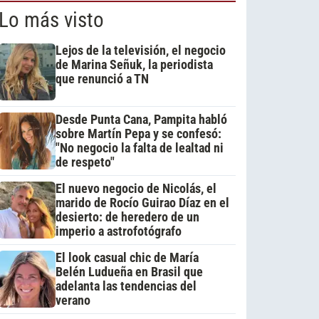
Lo más visto
Lejos de la televisión, el negocio
de Marina Señuk, la periodista
que renunció a TN
Desde Punta Cana, Pampita habló
sobre Martín Pepa y se confesó:
"No negocio la falta de lealtad ni
de respeto"
El nuevo negocio de Nicolás, el
marido de Rocío Guirao Díaz en el
desierto: de heredero de un
imperio a astrofotógrafo
El look casual chic de María
Belén Ludueña en Brasil que
adelanta las tendencias del
verano