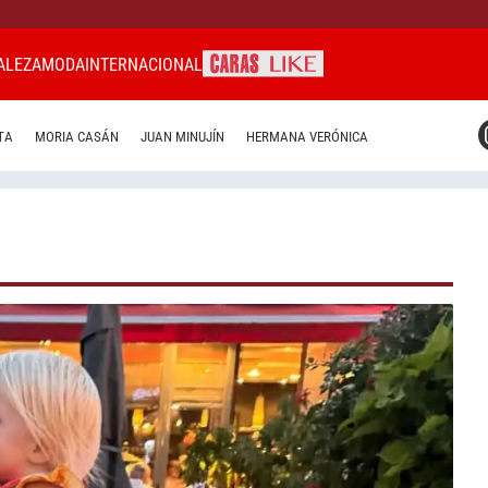
ALEZA
MODA
INTERNACIONAL
CARAS MIAMI
TA
MORIA CASÁN
JUAN MINUJÍN
HERMANA VERÓNICA
CARAS BRASIL
CARAS URUGUAY