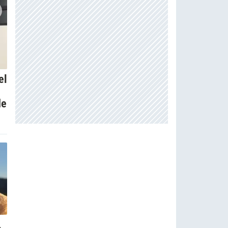
el
de
,