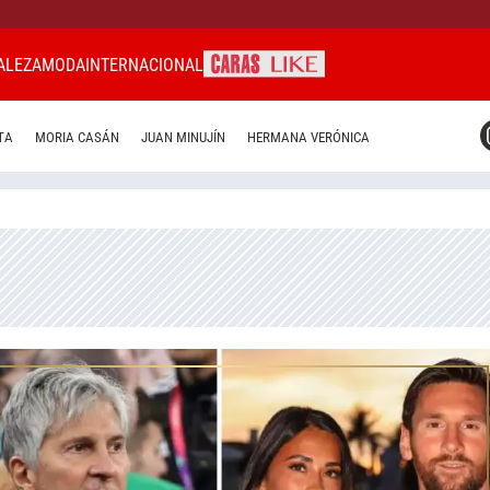
ALEZA
MODA
INTERNACIONAL
CARAS MIAMI
TA
MORIA CASÁN
JUAN MINUJÍN
HERMANA VERÓNICA
CARAS BRASIL
CARAS URUGUAY