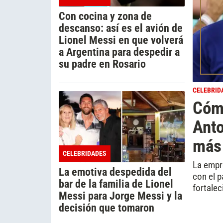
Con cocina y zona de
descanso: así es el avión de
Lionel Messi en que volverá
a Argentina para despedir a
su padre en Rosario
CELEBRID
Cómo
Ant
más 
CELEBRIDADES
La empre
La emotiva despedida del
con el p
bar de la familia de Lionel
fortalec
Messi para Jorge Messi y la
decisión que tomaron