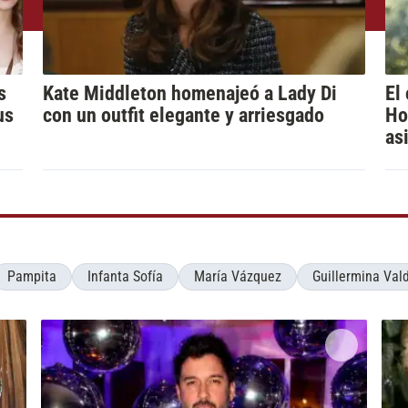
s
Kate Middleton homenajeó a Lady Di
El
us
con un outfit elegante y arriesgado
Ho
as
Pampita
Infanta Sofía
María Vázquez
Guillermina Val