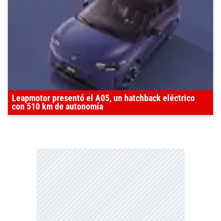
Leapmotor presentó el A05, un hatchback eléctrico
con 510 km de autonomía