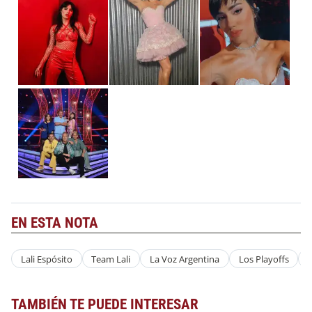
EN ESTA NOTA
Lali Espósito
Team Lali
La Voz Argentina
Los Playoffs
J
TAMBIÉN TE PUEDE INTERESAR