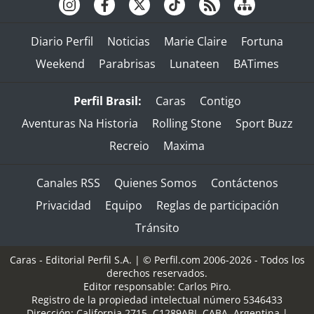
Diario Perfil
Noticias
Marie Claire
Fortuna
Weekend
Parabrisas
Lunateen
BATimes
Perfil Brasil:
Caras
Contigo
Aventuras Na Historia
Rolling Stone
Sport Buzz
Recreio
Maxima
Canales RSS
Quienes Somos
Contáctenos
Privacidad
Equipo
Reglas de participación
Tránsito
Caras - Editorial Perfil S.A.
| © Perfil.com 2006-2026 - Todos los
derechos reservados.
Editor responsable: Carlos Piro.
Registro de la propiedad intelectual número 5346433
Dirección:
California 2715
,
C1289ABI
,
CABA, Argentina
|