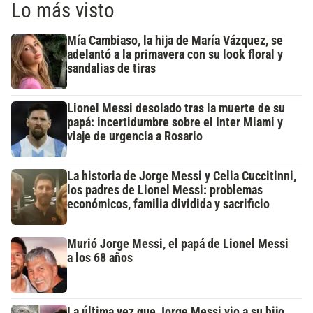
Lo más visto
Mía Cambiaso, la hija de María Vázquez, se
adelantó a la primavera con su look floral y
sandalias de tiras
Lionel Messi desolado tras la muerte de su
papá: incertidumbre sobre el Inter Miami y
viaje de urgencia a Rosario
La historia de Jorge Messi y Celia Cuccitinni,
los padres de Lionel Messi: problemas
económicos, familia dividida y sacrificio
Murió Jorge Messi, el papá de Lionel Messi
a los 68 años
La última vez que Jorge Messi vio a su hijo,