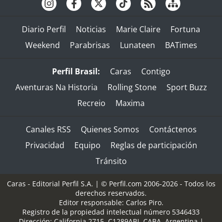
Diario Perfil
Noticias
Marie Claire
Fortuna
Weekend
Parabrisas
Lunateen
BATimes
Perfil Brasil:
Caras
Contigo
Aventuras Na Historia
Rolling Stone
Sport Buzz
Recreio
Maxima
Canales RSS
Quienes Somos
Contáctenos
Privacidad
Equipo
Reglas de participación
Tránsito
Caras - Editorial Perfil S.A.
| © Perfil.com 2006-2026 - Todos los
derechos reservados.
Editor responsable: Carlos Piro.
Registro de la propiedad intelectual número 5346433
Dirección:
California 2715
,
C1289ABI
,
CABA, Argentina
|