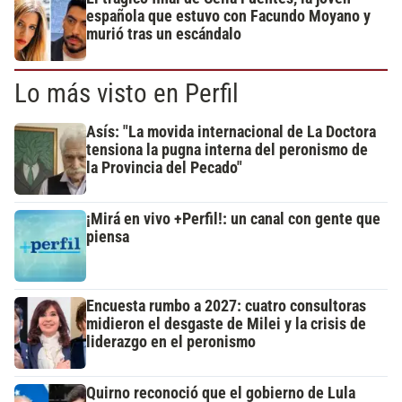
española que estuvo con Facundo Moyano y
murió tras un escándalo
Lo más visto en Perfil
Asís: "La movida internacional de La Doctora
tensiona la pugna interna del peronismo de
la Provincia del Pecado"
¡Mirá en vivo +Perfil!: un canal con gente que
piensa
Encuesta rumbo a 2027: cuatro consultoras
midieron el desgaste de Milei y la crisis de
liderazgo en el peronismo
Quirno reconoció que el gobierno de Lula