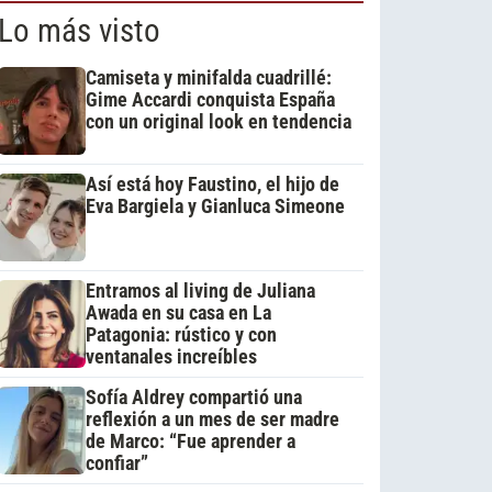
Lo más visto
Camiseta y minifalda cuadrillé:
Gime Accardi conquista España
con un original look en tendencia
Así está hoy Faustino, el hijo de
Eva Bargiela y Gianluca Simeone
Entramos al living de Juliana
Awada en su casa en La
Patagonia: rústico y con
ventanales increíbles
Sofía Aldrey compartió una
reflexión a un mes de ser madre
de Marco: “Fue aprender a
confiar”