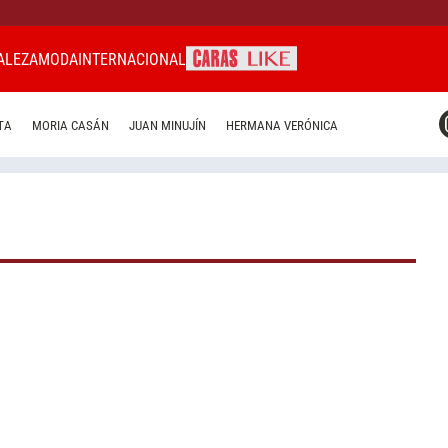
ALEZA
MODA
INTERNACIONAL
CARAS MIAMI
TA
MORIA CASÁN
JUAN MINUJÍN
HERMANA VERÓNICA
CARAS BRASIL
CARAS URUGUAY