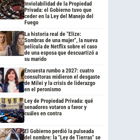
Inviolabilidad de la Propiedad
Privada: el Gobierno tuvo que
ceder en la Ley del Manejo del
Fuego
La historia real de "Elize:
Sombras de una mujer", la nueva
película de Netflix sobre el caso
de una esposa que descuartizó a
su marido
Encuesta rumbo a 2027: cuatro
consultoras midieron el desgaste
de Milei y la crisis de liderazgo
en el peronismo
Ley de Propiedad Privada: qué
senadores votaron a favor y
cuáles en contra
El Gobierno perdió la pulseada
del nombre: la "Ley de Tierras" se