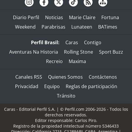
Diario Perfil
Noticias
Marie Claire
Fortuna
Weekend
Parabrisas
Lunateen
BATimes
Perfil Brasil:
Caras
Contigo
Aventuras Na Historia
Rolling Stone
Sport Buzz
Recreio
Maxima
Canales RSS
Quienes Somos
Contáctenos
Privacidad
Equipo
Reglas de participación
Tránsito
Caras - Editorial Perfil S.A.
| © Perfil.com 2006-2026 - Todos los
derechos reservados.
Editor responsable: Carlos Piro.
Registro de la propiedad intelectual número 5346433
Dirección:
California 2715
,
C1289ABI
,
CABA, Argentina
|