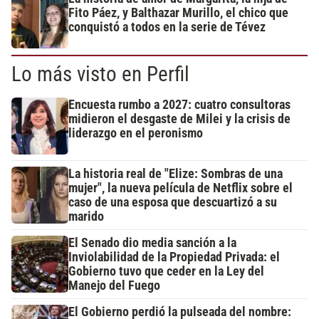
Fito Páez, y Balthazar Murillo, el chico que
conquistó a todos en la serie de Tévez
Lo más visto en Perfil
Encuesta rumbo a 2027: cuatro consultoras
midieron el desgaste de Milei y la crisis de
liderazgo en el peronismo
La historia real de "Elize: Sombras de una
mujer", la nueva película de Netflix sobre el
caso de una esposa que descuartizó a su
marido
El Senado dio media sanción a la
Inviolabilidad de la Propiedad Privada: el
Gobierno tuvo que ceder en la Ley del
Manejo del Fuego
El Gobierno perdió la pulseada del nombre: