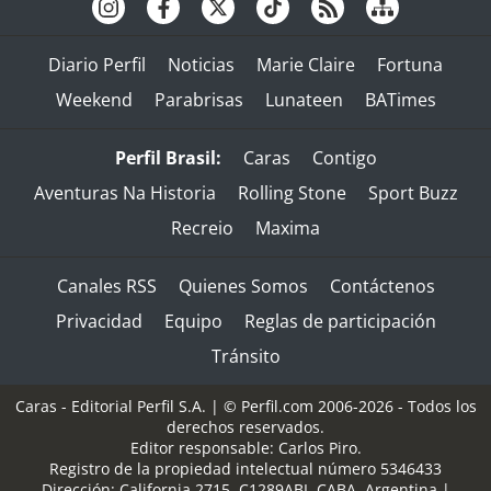
Diario Perfil
Noticias
Marie Claire
Fortuna
Weekend
Parabrisas
Lunateen
BATimes
Perfil Brasil:
Caras
Contigo
Aventuras Na Historia
Rolling Stone
Sport Buzz
Recreio
Maxima
Canales RSS
Quienes Somos
Contáctenos
Privacidad
Equipo
Reglas de participación
Tránsito
Caras - Editorial Perfil S.A.
| © Perfil.com 2006-2026 - Todos los
derechos reservados.
Editor responsable: Carlos Piro.
Registro de la propiedad intelectual número 5346433
Dirección:
California 2715
,
C1289ABI
,
CABA, Argentina
|