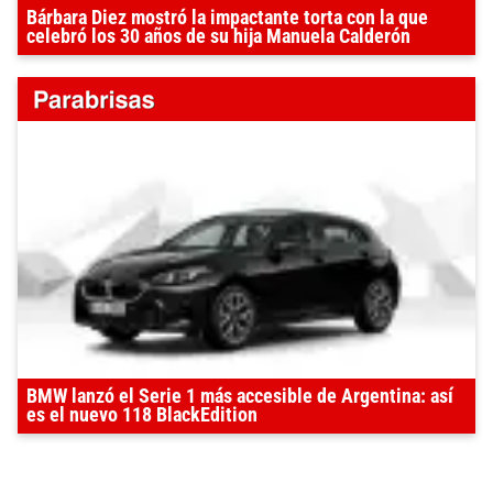
Bárbara Diez mostró la impactante torta con la que
celebró los 30 años de su hija Manuela Calderón
BMW lanzó el Serie 1 más accesible de Argentina: así
es el nuevo 118 BlackEdition