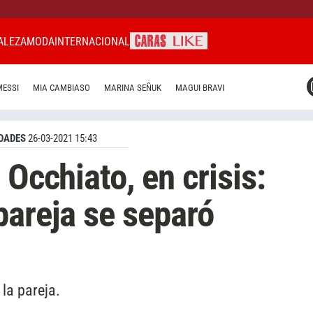
ALEZA
MODA
INTERNACIONAL
CARAS MIAMI
MESSI
MIA CAMBIASO
MARINA SEÑUK
MAGUI BRAVI
CARAS BRASIL
CARAS URUGUAY
DADES
26-03-2021 15:43
 Occhiato, en crisis:
pareja se separó
la pareja.