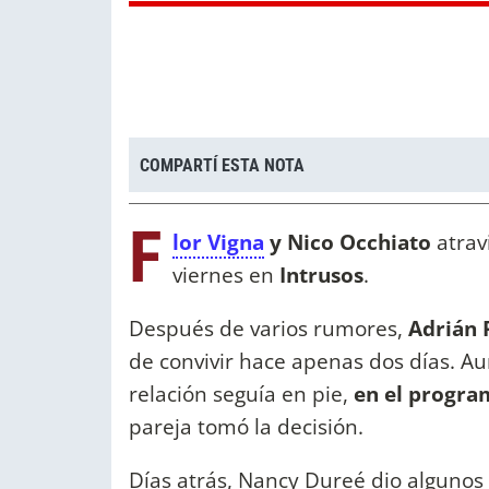
COMPARTÍ ESTA NOTA
F
lor Vigna
y Nico Occhiato
atrav
viernes en
Intrusos
.
Después de varios rumores,
Adrián 
de convivir hace apenas dos días. A
relación seguía en pie,
en el progra
pareja tomó la decisión.
Días atrás, Nancy Dureé dio algunos