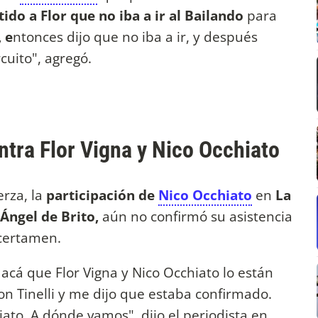
ido a Flor que no iba a ir al Bailando
para
 e
ntonces dijo que no iba a ir, y después
cuito", agregó.
ntra Flor Vigna y Nico Occhiato
erza, la
participación de
Nico Occhiato
en
La
Ángel de Brito,
aún no confirmó su asistencia
 certamen.
i
acá que Flor Vigna y Nico Occhiato lo están
on Tinelli y me dijo que estaba confirmado.
ato. A dónde vamos", dijo el periodista en