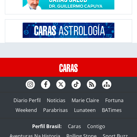
Diario Perfil
Noticias
Marie Claire
Fortuna
Weekend
Parabrisas
Lunateen
BATimes
Perfil Brasil:
Caras
Contigo
Aventuras Na Historia
Rolling Stone
Sport Buzz