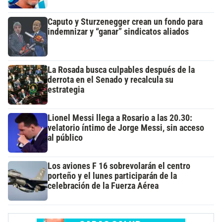
Caputo y Sturzenegger crean un fondo para
indemnizar y “ganar” sindicatos aliados
La Rosada busca culpables después de la
derrota en el Senado y recalcula su
estrategia
Lionel Messi llega a Rosario a las 20.30:
velatorio íntimo de Jorge Messi, sin acceso
al público
Los aviones F 16 sobrevolarán el centro
porteño y el lunes participarán de la
celebración de la Fuerza Aérea