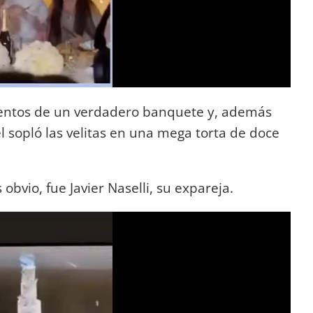
imentos de un verdadero banquete y, además
l sopló las velitas en una mega torta de doce
obvio, fue Javier Naselli, su expareja.