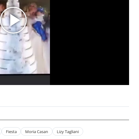
Fiesta
Moria Casan
Lizy Tagliani