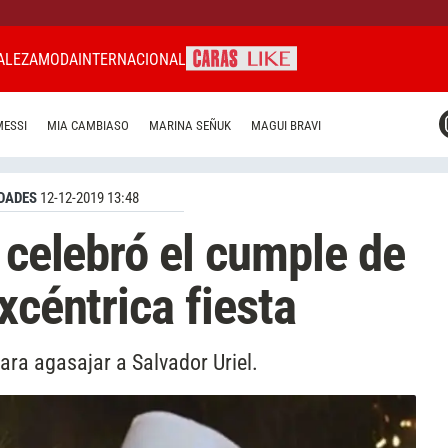
ALEZA
MODA
INTERNACIONAL
CARAS MIAMI
MESSI
MIA CAMBIASO
MARINA SEÑUK
MAGUI BRAVI
CARAS BRASIL
CARAS URUGUAY
DADES
12-12-2019 13:48
 celebró el cumple de
xcéntrica fiesta
para agasajar a Salvador Uriel.