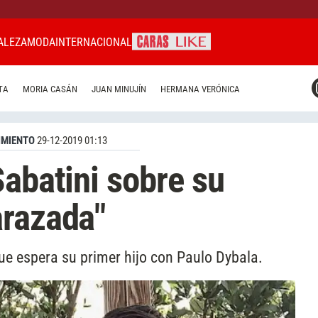
ALEZA
MODA
INTERNACIONAL
CARAS MIAMI
TA
MORIA CASÁN
JUAN MINUJÍN
HERMANA VERÓNICA
CARAS BRASIL
CARAS URUGUAY
IMIENTO
29-12-2019 01:13
Sabatini sobre su
arazada"
ue espera su primer hijo con Paulo Dybala.