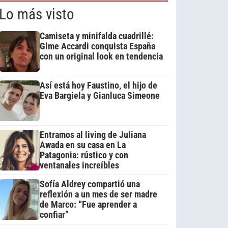
Lo más visto
Camiseta y minifalda cuadrillé:
Gime Accardi conquista España
con un original look en tendencia
Así está hoy Faustino, el hijo de
Eva Bargiela y Gianluca Simeone
Entramos al living de Juliana
Awada en su casa en La
Patagonia: rústico y con
ventanales increíbles
Sofía Aldrey compartió una
reflexión a un mes de ser madre
de Marco: “Fue aprender a
confiar”