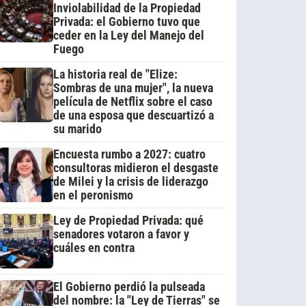
Inviolabilidad de la Propiedad
Privada: el Gobierno tuvo que
ceder en la Ley del Manejo del
Fuego
La historia real de "Elize:
Sombras de una mujer", la nueva
película de Netflix sobre el caso
de una esposa que descuartizó a
su marido
Encuesta rumbo a 2027: cuatro
consultoras midieron el desgaste
de Milei y la crisis de liderazgo
en el peronismo
Ley de Propiedad Privada: qué
senadores votaron a favor y
cuáles en contra
El Gobierno perdió la pulseada
del nombre: la "Ley de Tierras" se