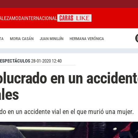
ALEZA
MODA
INTERNACIONAL
CARAS MIAMI
TA
MORIA CASÁN
JUAN MINUJÍN
HERMANA VERÓNICA
CARAS BRASIL
CARAS URUGUAY
ESPECTÁCULOS
28-01-2020 12:40
lucrado en un accident
ales
ado en un accidente vial en el que murió una mujer.