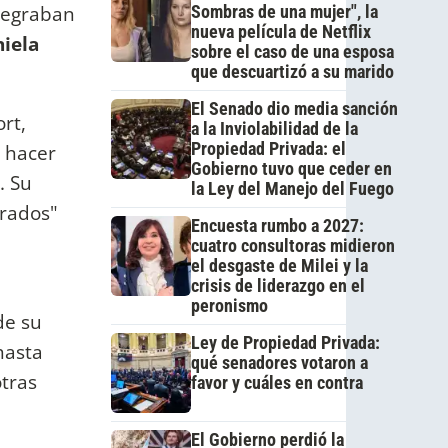
ntegraban
Sombras de una mujer", la
nueva película de Netflix
iela
sobre el caso de una esposa
que descuartizó a su marido
El Senado dio media sanción
rt,
a la Inviolabilidad de la
Propiedad Privada: el
 hacer
Gobierno tuvo que ceder en
. Su
la Ley del Manejo del Fuego
crados"
Encuesta rumbo a 2027:
cuatro consultoras midieron
el desgaste de Milei y la
crisis de liderazgo en el
peronismo
de su
Ley de Propiedad Privada:
hasta
qué senadores votaron a
otras
favor y cuáles en contra
El Gobierno perdió la