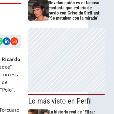
Revelan quién es el famoso
cantante que estaría de
novio con Griselda Siciliani:
"Se mataban con la mirada"
o
Ricardo
rados"
n no está
e de
"Polo",
Lo más visto en Perfil
 Torcuato
La historia real de "Elize: